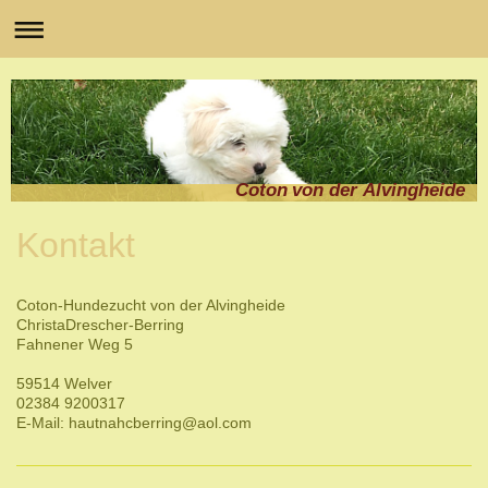
Coton von der Alvingheide
Kontakt
Coton-Hundezucht von der Alvingheide
Christa
Drescher-Berring
Fahnener Weg 5
59514 Welver
02384 9200317
E-Mail:
hautnahcberring@aol.com